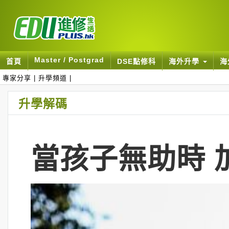
Master / Postgrad
首頁
DSE點修科
海外升學
海
專家分享
|
升學頻道
|
升學解碼
當孩子無助時 