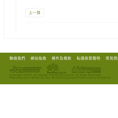
上一頁
聯絡我們
網站指南
條件及條款
私隱政策聲明
常見問
Copyright ©2013 Job Market Publishing Limited. All Right Reserved.
Reproduction in Whole Or Part Without Expressed Permission is Prohibited.