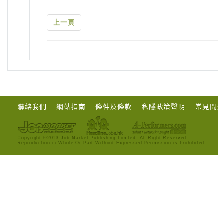
上一頁
聯絡我們
網站指南
條件及條款
私隱政策聲明
常見問
Copyright ©2013 Job Market Publishing Limited. All Right Reserved.
Reproduction in Whole Or Part Without Expressed Permission is Prohibited.