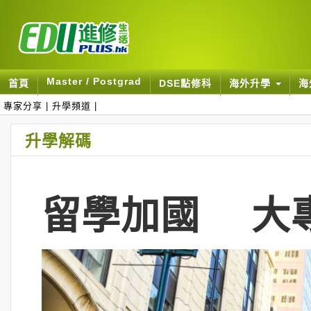
Master / Postgrad
首頁
DSE點修科
海外升學
海
專家分享
|
升學頻道
|
升學解碼
留學加國 大