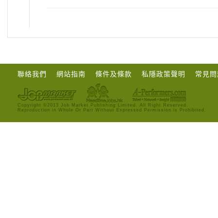
聯絡我們
網站指南
條件及條款
私隱政策聲明
常見問
Copyright ©2013 Job Market Publishing Limited. All Right Reserved.
Reproduction in Whole Or Part Without Expressed Permission is Prohibited.