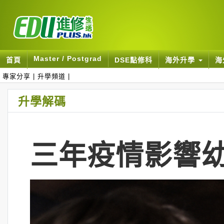
Master / Postgrad
首頁
DSE點修科
海外升學
海
專家分享
|
升學頻道
|
升學解碼
三年疫情影響