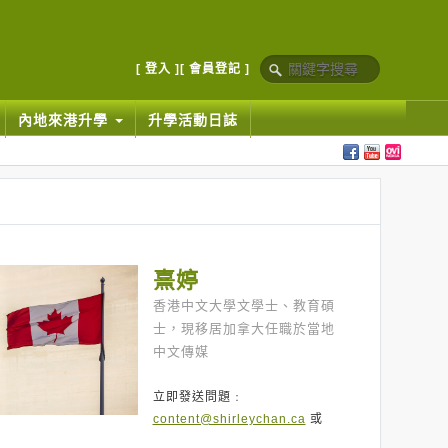
[ 登入 ]
[ 會員登記 ]
內地來港升學
升學活動日誌
熹婷
香港中文大學文學士、教育碩
士，現移居加拿大任職於當地
中文傳媒
立即發送問題﹕
content@shirleychan.ca
或