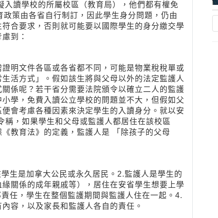
擬入讀學校的所屬校區（教育局），他們都有權免
育政策由各省自行制訂，因此學生身分問題，仍由
生符合要求，否則就可能要以國際學生的身分繳交學
考慮到：
需證明文件各區或各省都不同，可能是物業稅稅單或
常生活方式」。假如該生將與父母以外的法定監護人
式關係呢？若干省分需要法院頒令以確立二人的監護
中小學，免費入讀公立學校的問題並不大，但假如父
區便會考慮各種因素來決定學生的入讀身分。就以安
指令稱，如果學生和父母或監護人都居住在該校區
《教育法》的定義，監護人是 「除孩子的父母
該學生是加拿大公民或永久居民。2.監護人是學生的
血緣關係的成年親戚等），居住在安省學生想要上學
部責任，學生在整個監護期間與監護人住在一起。4.
有內容，以及家長和監護人各自的責任。