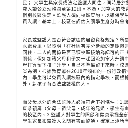
民； 又學生與家長或法定監護人同住，同時居於
費入讀公立幼稚園至第12班。不過，加拿大的教
個別校區決定。監護人須向校區查詢，以確保學
費入讀。基本上，校區在評估入讀學生身分時會
家長或監護人是否符合該區的居留資格規定？所
水電費單，以證明「在社區有充分延續的定期慣
同住，二人的關係是否已獲校區接納為認可的正
關係。假如加籍父母和子女一起回流加拿大升讀
母打算留下孩子升學，自己不準備留下來時，校
省為例，根據教育廳在2018年頒布的一份行政
內，學生可以免費入讀校區內的指定學校，而根據
外，對孩子有合法監護權的人。」
而父母以外的合法監護人必須符合下列條件：1.
直系親屬（父母、祖父母、成年的兄姐、學生有
的校區內。3.監護人對學生的照顧和健康承擔全
學生家長和監護人之間有書面協議，確定上述所