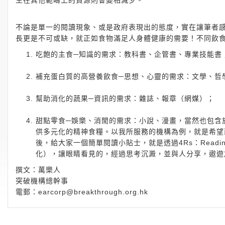
生在其他範疇上的資源則會變相減少。
不論是單一的閱讀現象、或是政府表現出的態度，實在讓筆者
長更是不可或缺，就正如食物滿足人身體健康的需要！不同飲
吃飽的主食─知識的需求：教科書、企管書、專業技能書
補充蛋白質的高營養飲食─思想、心靈的需求：文學、哲
幫助消化的蔬果─資訊的需求：雜誌、報章（網媒）；
甜點零食─娛樂、消閒的需求：小說、漫畫，當然也包含
供多元化的精神食糧。以我所服務的機構為例，就是希望
後，給大家一個簡單閱讀小貼士，就是透過4Rs：Reading（閱讀
化），讓眼睛看見的，經過思考沉澱，並與人分享，遨遊
撰文：萬樂人
突破機構總幹事
電郵：
earcorp@breakthrough.org.hk