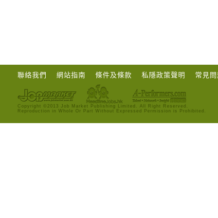
聯絡我們
網站指南
條件及條款
私隱政策聲明
常見問
Copyright ©2013 Job Market Publishing Limited. All Right Reserved.
Reproduction in Whole Or Part Without Expressed Permission is Prohibited.