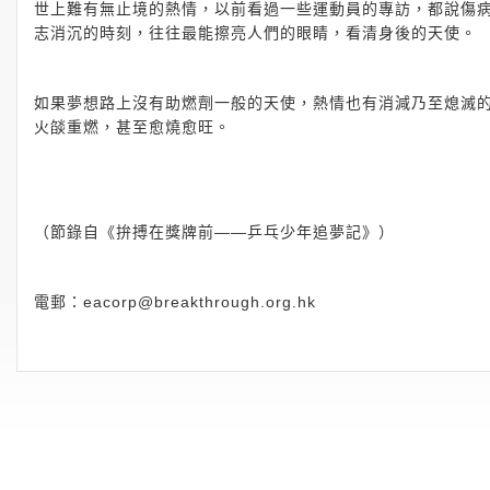
世上難有無止境的熱情，以前看過一些運動員的專訪，都說傷
志消沉的時刻，往往最能擦亮人們的眼睛，看清身後的天使。
如果夢想路上沒有助燃劑一般的天使，熱情也有消減乃至熄滅
火燄重燃，甚至愈燒愈旺。
（節錄自《拚搏在獎牌前——乒乓少年追夢記》）
電郵：
eacorp@breakthrough.org.hk