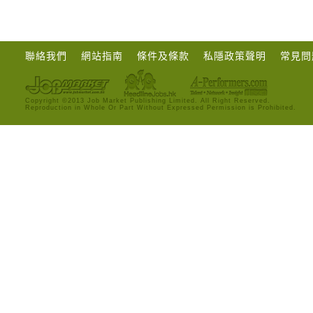
聯絡我們
網站指南
條件及條款
私隱政策聲明
常見問
Copyright ©2013 Job Market Publishing Limited. All Right Reserved.
Reproduction in Whole Or Part Without Expressed Permission is Prohibited.