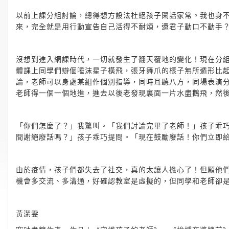
以前上課分組討論，總得想方設法杜絕孩子閑話家常。我也身
來，完全就是用行動宣告自己活得不耐煩，還君子動口不動手
沒想到進入網課時代，一切就發生了翻天覆地的變化！現在分組得用
體課上同學們辯個唾沫星子橫飛，張牙舞爪的樣子無所遁形比
論，老師可以身處某組作個別指導，同時耳聽八方，同場表演分身
老師得一個一個地進，進去以後老發現裏面一片水盡鵝飛，然
「你們怎麼了？」我驚叫。「我們討論完畢了老師！」孩子乖
間謝絕廢話嗎？」孩子乖巧提問。「現在鼓勵廢話！你們立即
由於疫情，孩子們都失去了社交，真的太讓人擔心了！但願他
機會多交流、多溝通，好確認教室是虛擬的，但同學和老師卻
黃潔雯