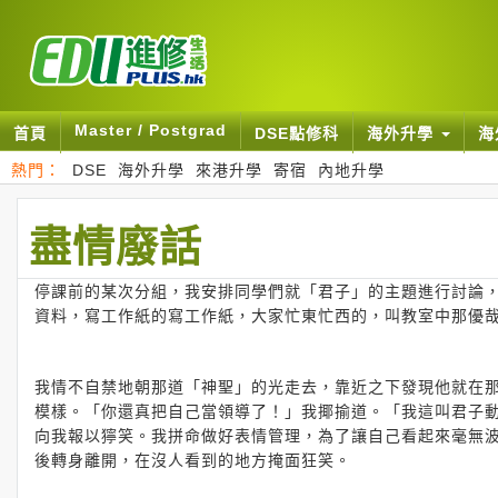
Master / Postgrad
首頁
DSE點修科
海外升學
海
熱門：
DSE
海外升學
來港升學
寄宿
內地升學
盡情廢話
停課前的某次分組，我安排同學們就「君子」的主題進行討論
資料，寫工作紙的寫工作紙，大家忙東忙西的，叫教室中那優
我情不自禁地朝那道「神聖」的光走去，靠近之下發現他就在
模樣。「你還真把自己當領導了！」我揶揄道。「我這叫君子
向我報以獰笑。我拼命做好表情管理，為了讓自己看起來毫無
後轉身離開，在沒人看到的地方掩面狂笑。