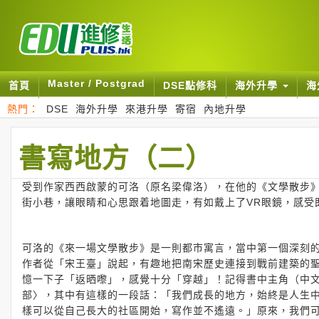
Master / Postgrad
首頁
DSE點修科
海外升學
海
熱門：
DSE
海外升學
來港升學
寄宿
內地升學
書寫地方（二）
受到作家西西啟蒙的可洛（原名梁偉洛），在他的《文學散步
街小巷，讓眼睛和心思跟着地圖走，有如戴上了VR眼鏡，感受
可洛的《來一場文學散步》是一則都市寓言，當中第一個深刻
作者從「宋王臺」說起，有趣地把南宋歷史連接到戰前建築的
憶一下子「返晒嚟」，感覺十分「穿越」！記得書中主角（中
部〉，其中有這樣的一段話：「我們成長的地方，始終是人生
樣可以從自己長大的社區開始，寫作並不遙遠。」原來，我們