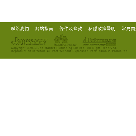
聯絡我們
網站指南
條件及條款
私隱政策聲明
常見問
Copyright ©2013 Job Market Publishing Limited. All Right Reserved.
Reproduction in Whole Or Part Without Expressed Permission is Prohibited.