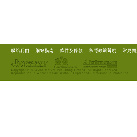
聯絡我們
網站指南
條件及條款
私隱政策聲明
常見問
Copyright ©2013 Job Market Publishing Limited. All Right Reserved.
Reproduction in Whole Or Part Without Expressed Permission is Prohibited.