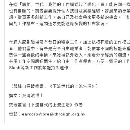
在這「窮忙」世代，我們的工作模式起了變化，員工能在同一
也有自願的。前者需要提升個人技能及累積經驗，發展某類專
想，從事更多創新工作，為自己及社會帶來更多新的機會。「
同的工作機會。這類通才更能適應多變的社會狀況。
年輕人感到職場沒有昔日的穩定工作，加上抗拒死板的工作模
者。他們當中，有些是完全自由職業者，能依靠不同的技能來
勢做一些喜歡的事情，來獲得額外收入。乘着分享經濟的潮流
共用工作空間應運而生，給自由工作者便宜、方便、靈活的工
Slash等新工作族類能持久運作。
（節錄自突破叢書：《下流世代的上流生活》）
撰文：吳渭濱博士
突破叢書《下流世代的上流生活》作者
電郵：
earcorp@breakthrough.org.hk