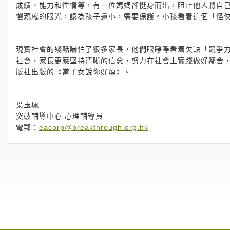
成績、能力和性情等，有一位媽媽卻挺身而出，阻止他人將自
懼親戚的眼光，認為孩子還小，需要保護。小孩看着這個「怪
現實社會的殘酷嚇怕了很多家長，他們眼睜睜看着欠缺「競爭
社會，家長更應堅持清晰的信念，努力在社會上實踐做好鄰舍
版社出版的《當子女說你好煩》。
葉玉珮
突破輔導中心 心理輔導員
電郵：
eacorp@breakthrough.org.hk