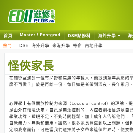
Master / Postgrad
首頁
DSE點修科
海外升學
海
熱門：
DSE
海外升學
來港升學
寄宿
內地升學
怪俠家長
在輔導室遇到一位有抑鬱和焦慮的年輕人，他提到童年高壓的
麼不再做？」於是再給一份，每日如是者做到深夜。長年累月
心理學上有個關於控制力來源（Locus of control）
是由外在環境決定，自己是無法控制的；內控者則相信這是自
學業功課、睡眠不足、不夠時間輕鬆，加上成年人告訴他們：
自覺無力、無助和無用。雖然，很多家長意識到以上問題，但
定順我意而行，可是當我們選擇將子女帶來這個世界時，便要