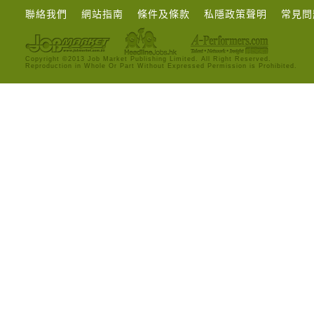
聯絡我們
網站指南
條件及條款
私隱政策聲明
常見問
Copyright ©2013 Job Market Publishing Limited. All Right Reserved.
Reproduction in Whole Or Part Without Expressed Permission is Prohibited.