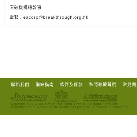
突破機構總幹事
電郵：
eacorp@breakthrough.org.hk
聯絡我們
網站指南
條件及條款
私隱政策聲明
常見問
Copyright ©2013 Job Market Publishing Limited. All Right Reserved.
Reproduction in Whole Or Part Without Expressed Permission is Prohibited.