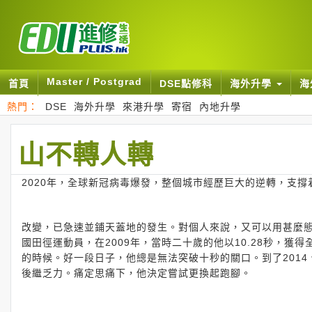
Master / Postgrad
首頁
DSE點修科
海外升學
海
熱門：
DSE
海外升學
來港升學
寄宿
內地升學
山不轉人轉
2020年，全球新冠病毒爆發，整個城市經歷巨大的逆轉，支
改變，已急速並鋪天蓋地的發生。對個人來說，又可以用甚麼
國田徑運動員，在2009年，當時二十歲的他以10.28秒，獲
的時候。好一段日子，他總是無法突破十秒的關口。到了201
後繼乏力。痛定思痛下，他決定嘗試更換起跑腳。