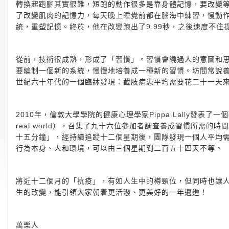
轉換起跑腳其實很難，短跑的動作很多是靠身體記憶，要改變
了改變肌肉的記憶力，每天晚上睡覺前都在腦海中練習，慢動
統，重塑記憶。終於，他在改變跑出了9.99秒，之後速度不住
從前，技術很成熟，形成了「習慣」。習慣會繞過人的意圖和
要編制一個新的系統，慢慢地培養成一種新的習慣。坊間常說養成一
世紀六十年代的一個臨牀發現：截肢病患平均需要花二十一天
2010年，倫敦大學學院的健康心理學家Pippa Lally發表了一個研究（How ar
real world），召集了九十六位參加者調查養成習慣所需
十五分鐘」，經持續追蹤十二個星期後，團隊發現一個人平均
行為本身、人和環境，可以由三個星期到二百五十四天不等。
將近十二個月的「抗疫」，有如人生中的樽頸位，但同時也讓
生的改變，能引領大家朝着更活潑、更美好的一年邁進！
萬樂人