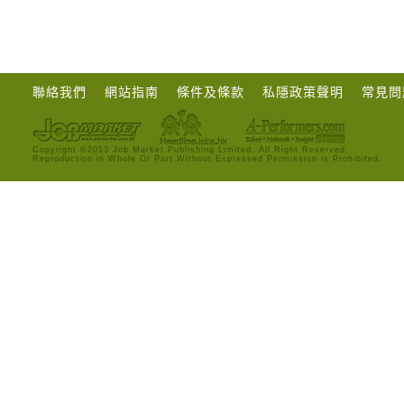
聯絡我們
網站指南
條件及條款
私隱政策聲明
常見問
Copyright ©2013 Job Market Publishing Limited. All Right Reserved.
Reproduction in Whole Or Part Without Expressed Permission is Prohibited.