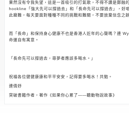
果然沒有令我失望，這是一首吸引的打氣歌，不得不讚是鄭融
hookline「強大先可以撐過去」和「長命先可以撐過去」
此磨難，每天要面對種種不同的挑戰和難關，不要放棄信念之
而「長命」和保持身心健康不也是香港人近年的心聲嗎？連 Wy
命運自有寓意。
「長命先可以撐過去，尋夢者應該多喝水。」
祝福各位健健康康和平平安安，記得要多喝水！共勉。
連倩妤
突破書籍作者，著作《如果你心累了——聽動物說故事》