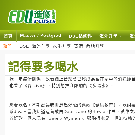
Master / Postgrad
首頁
DSE點修科
海外升學
海
熱門：
DSE
海外升學
來港升學
寄宿
內地升學
記得要多喝水
近一年疫情關係，觀看綫上音樂會已經成為留在家中的消遣節目。最近
也看了《谷 Live》，特別想推介鄭融的《多喝水》。
驟看歌名，不期然讓我聯想起鄭融的舊歌《健康教育》，歌詞
系diva。當我知道這首歌由Dear Jane 的Howie 作
首好歌，個人認為Howie x Wyman x 鄭融根本是一個無得