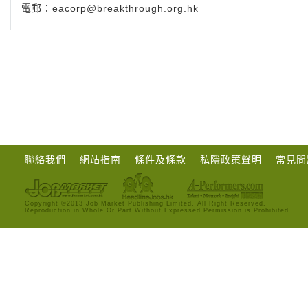
電郵：
eacorp@breakthrough.org.hk
聯絡我們
網站指南
條件及條款
私隱政策聲明
常見問
Copyright ©2013 Job Market Publishing Limited. All Right Reserved.
Reproduction in Whole Or Part Without Expressed Permission is Prohibited.