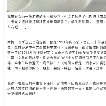
我曾經看過一份名校的中六模擬卷，中文老師選了也斯的《南
生考完文憑試後打算移民或出國讀書？」學生點點頭：「是啊
左右吧……」
大概，也斯自己也沒想到，他在1991年的心情，會在二十年
像。至於香港中學文憑試的中文科，我總是每年都習慣性的翻
前一年的10月左右便以敲定；負責出卷的老師或多或少會受到
中學中文科的最終章。例如去年的DSE中文閱讀卷引用了內地
得一堆考生叫苦連天、痛不欲生。《每個人都是一個宇宙》裏
牲一切，服從你的心；朋友、親戚、時日、名譽、財產、計畫
我從不會給我的學生留下任何一封情書，因為我知道，我只是
班房遺忘於時間的長河中。但願，未來的某一天，我能以作家
去吃個日式放題吧。