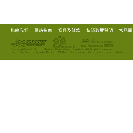
聯絡我們
網站指南
條件及條款
私隱政策聲明
常見問
Copyright ©2013 Job Market Publishing Limited. All Right Reserved.
Reproduction in Whole Or Part Without Expressed Permission is Prohibited.