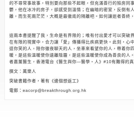
的不尋常事故事，特別要向那些不起眼，但充滿善行的殮房同
鬱，他在冰冷的房子，卻感受到溫情；在幽暗的密室，反倒有
離，而生死兩茫茫，大概是最徹底的隔離吧。如何讓逝者善終
這兩本書提醒了我，生命是有界限的；唯有付出愛才可以突破
在有限的現實中，合力讓「愛」傳播得比疾病更快。此刻，心
逗你笑的人，陪你徹夜聊天的人，坐車來看望你的人，帶着你
暖，是這些溫暖使你遠離陰霾，是這些溫暖使你成為善良的人
者嘉薰醫生，香港電台《醫生與你—醫學‧人》#10有難得的
撰文：萬樂人
突破書籍作者，著有《邊個想返工》
電郵：
eacorp@breakthrough.org.hk