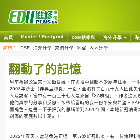
Master / Postgrad
首頁
DSE點修科
海外升學
海
熱門：
DSE
海外升學
來港升學
寄宿
內地升學
翻動了的記憶
早前為辦公室來一次斷捨離，在書堆中翻起不少塵年往事，一本
2003年沙士（非典型肺炎）一役，全港有二百九十九人因此
人及訪客，當中有一百三十七人是來自「8A群組」。作者進入
他們真摯的分享和反思，卻帶給當時的我一份平安與希望。SA
而褪色。這書一下子把我的思緒帶到2020年間，本地新冠病
創傷的家庭數以十萬計！
2022年春天，當時香港正遇上第五波新冠肺炎，有一位病理