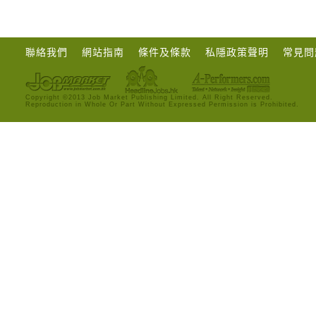
聯絡我們
網站指南
條件及條款
私隱政策聲明
常見問
Copyright ©2013 Job Market Publishing Limited. All Right Reserved.
Reproduction in Whole Or Part Without Expressed Permission is Prohibited.