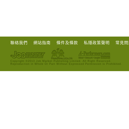
聯絡我們
網站指南
條件及條款
私隱政策聲明
常見問
Copyright ©2013 Job Market Publishing Limited. All Right Reserved.
Reproduction in Whole Or Part Without Expressed Permission is Prohibited.