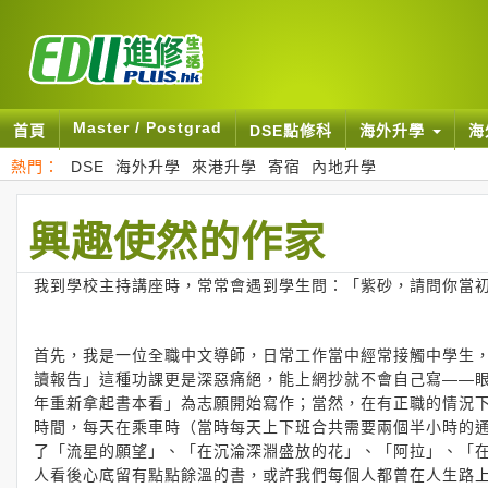
Master / Postgrad
首頁
DSE點修科
海外升學
海
熱門：
DSE
海外升學
來港升學
寄宿
內地升學
興趣使然的作家
我到學校主持講座時，常常會遇到學生問：「紫砂，請問你當
首先，我是一位全職中文導師，日常工作當中經常接觸中學生
讀報告」這種功課更是深惡痛絕，能上網抄就不會自己寫——
年重新拿起書本看」為志願開始寫作；當然，在有正職的情況
時間，每天在乘車時（當時每天上下班合共需要兩個半小時的
了「流星的願望」、「在沉淪深淵盛放的花」、「阿拉」、「
人看後心底留有點點餘溫的書，或許我們每個人都曾在人生路