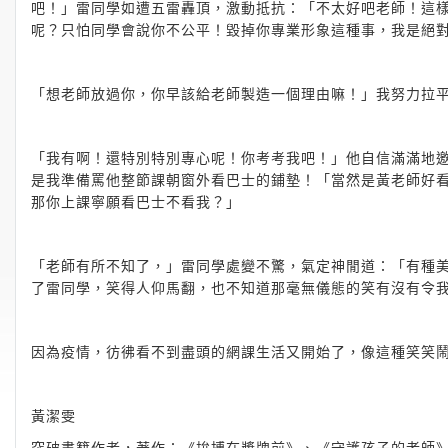
吧！」雷同學如遭五雷轟頂，激動抵抗：「不太好吧老師！這
呢？只怕同學會說你不公平！毀掉你專業形象這種事，我是絕
「想老師放過你，你早該給老師製造一個理由嘛！」我努力拉
「我有啊！還特別特別專心呢！你考考我吧！」他自信滿滿地邀
是我準備罵他整節課朝窗外看巴士的鋪墊！「當然是黃老師好
那你上課寧願看巴士不看我？」
「老師有所不知了，」雷同學處變不驚，氣定神閒道：「有種美
了雷同學，笑得人仰馬翻，也不知道那毫無儀態的笑有沒有令
因為疫情，彷彿看不到盡頭的網課生活又開始了，像這種笑笑
黃潔雯