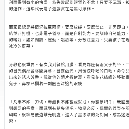
利而得到微小的快樂，為失敗感到短暫的不忿！只要不沉溺，
的運作，這年代玩電子遊戲實在是無可厚非。
而家長總是將情況拉至兩極，要麽放縱，要麽禁止，非黑即白
結並非打機，也非電子儀器，而是自制能力。要訓練自制能力
的嗜好，諸如閲讀、運動、唱歌等，分散注意力。只要孩子在
冰冷的屏幕。
身教也很重要。有次我到餐館用膳，看見鄰座有兩父子對坐，
的目光偶然會移開屏幕，目露凶光，用發洩呼喝的口吻，命令
出來的誘人芳香。我從他的鏡片折射裏，看見花花綠綠的移動
兒子，鼻樑已擱着一副圈圈深邃的眼鏡。
「凡事不能一刀切，毒癮也不能說戒就戒，你說是吧？」我回
到想要的答案，而感到有點失望吧。物極必反，偶爾的娛樂在
幽暗，很容易便遠離光明處，進入了黑漆漆的死胡同，成為迷
索。