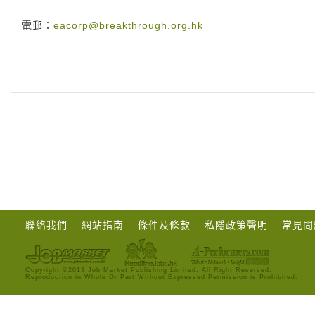
電郵：
eacorp@breakthrough.org.hk
聯絡我們
網站指南
條件及條款
私隱政策聲明
常見問
Copyright ©2013 Job Market Publishing Limited. All Right Reserved.
Reproduction in Whole Or Part Without Expressed Permission is Prohibited.