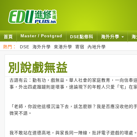
Master / Postgrad
首頁
DSE點修科
海外升學
海
熱門：
DSE
海外升學
來港升學
寄宿
內地升學
別說戲無益
古語有云：勤有功，戲無益。華人社會的家庭教育，一向信奉
事，外出四處蹓躂則是壞事，遑論現下的年輕人只愛「宅」在
「老師，你說他這樣沉淪下去，該怎麽辦？我是否應沒收他的
微笑不語。
我不敢站在道德高地，與家長同一陣線，批評電子遊戲的壞處