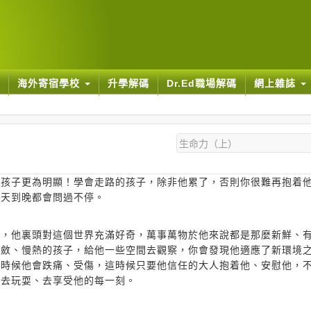
海外寄宿學校
升學解碼
Dr.Ed職場解碼
網上雜誌
的孩子更為明顯！學會走路的孩子，除非他累了，否則你很難再抱着
一天到晚都會問過不停。
走，他裏頭對這個世界充滿好奇，萬事萬物於他來說都是那麼新鮮、
內斂、慢熱的孩子，給他一些空間去觀察，你會發現他適應了新環境
有時候他會跌痛、受傷，這時候只要他信任的大人抱着他、安慰他，
、去玩耍、去享受他的每一刻。