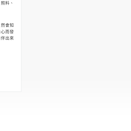
，照料、
自然會知
由心而發
陪伴出來