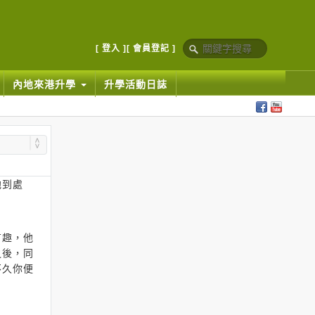
[ 登入 ]
[ 會員登記 ]
內地來港升學
升學活動日誌
他到處
有趣，他
之後，同
不久你便