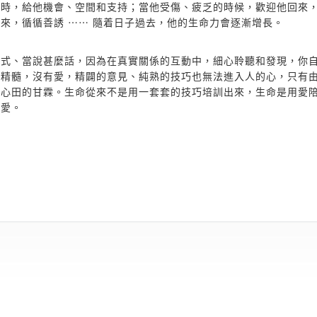
試時，給他機會、空間和支持；當他受傷、疲乏的時候，歡迎他回來
來，循循善誘 ⋯⋯ 隨着日子過去，他的生命力會逐漸增長。
方式、當說甚麼話，因為在真實關係的互動中，細心聆聽和發現，你
的精髓，沒有愛，精闢的意見、純熟的技巧也無法進入人的心，只有
養心田的甘霖。生命從來不是用一套套的技巧培訓出來，生命是用愛
被愛。