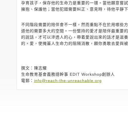
孕育孩子，保存他的生命力是重要的一環。當他願意嘗
擁抱、保護他；當他犯錯需要糾正、意見時，待他平靜下
不同階段需要的陪伴會不一樣，然而重點不在於用哪些
道他的需要多大的空間。一份堅持的愛才是陪伴最重要
的說話，才可以滲透人的心，帶着愛說出來的話才是滋
的。愛，使掩蓋人生命力的阻隔消散，願你勇敢去愛與
撰文：陳志耀
生命教育基會義務總幹事 EDIT Workshop創辦人
電郵：
info@reach-the-unreachable.org