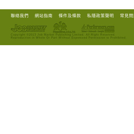
聯絡我們
網站指南
條件及條款
私隱政策聲明
常見問
Copyright ©2013 Job Market Publishing Limited. All Right Reserved.
Reproduction in Whole Or Part Without Expressed Permission is Prohibited.