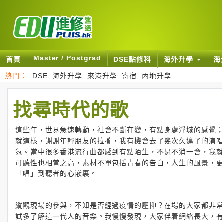
Master / Postgrad
首頁
DSE點修科
海外升學
海
熱門：
DSE
海外升學
來港升學
寄宿
內地升學
找尋時代的歌
這些年，世界急速轉動，社會不斷在變，有點身處浮城的感覺
就這樣，謝謝年輕朋友的拉攏，我有機會去了幾次久違了的演
氛。當中很多香港流行曲都感到有點陌生，不過不消一會，我
可聽性也相當之高，素材不單包括青春的告白，人生的風景，
「唱」到聽者的心嵌裏。
縱觀現場的參與，不知是否經過疫情的壓抑？在場的大家都非
試多了解這一代人的音樂。我慢慢發現，大家伴着網絡長大，