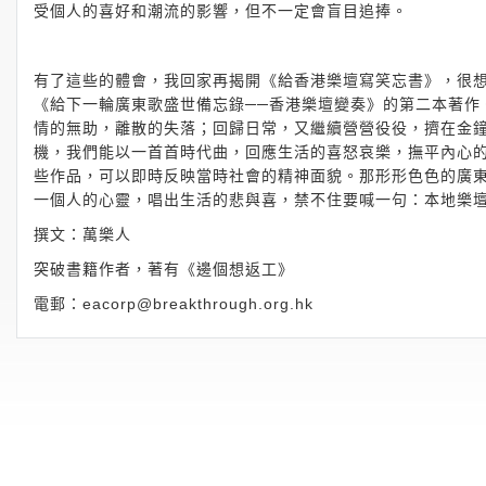
受個人的喜好和潮流的影響，但不一定會盲目追捧。
有了這些的體會，我回家再揭開《給香港樂壇寫笑忘書》，很
《給下一輪廣東歌盛世備忘錄──香港樂壇變奏》的第二本著作
情的無助，離散的失落；回歸日常，又繼續營營役役，擠在金
機，我們能以一首首時代曲，回應生活的喜怒哀樂，撫平內心
些作品，可以即時反映當時社會的精神面貌。那形形色色的廣
一個人的心靈，唱出生活的悲與喜，禁不住要喊一句：本地樂
撰文：萬樂人
突破書籍作者，著有《邊個想返工》
電郵：
eacorp@breakthrough.org.hk