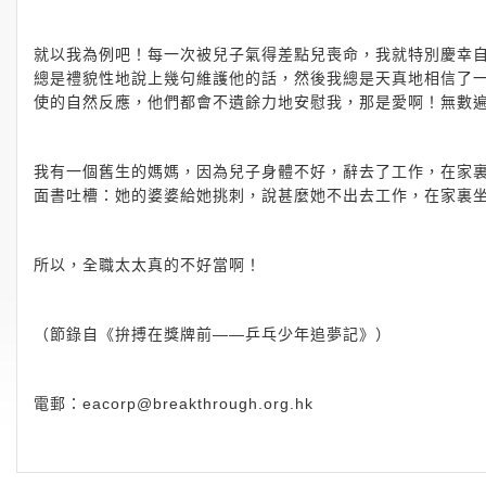
就以我為例吧！每一次被兒子氣得差點兒喪命，我就特別慶幸
總是禮貌性地說上幾句維護他的話，然後我總是天真地相信了
使的自然反應，他們都會不遺餘力地安慰我，那是愛啊！無數
我有一個舊生的媽媽，因為兒子身體不好，辭去了工作，在家
面書吐槽：她的婆婆給她挑刺，說甚麼她不出去工作，在家裏
所以，全職太太真的不好當啊！
（節錄自《拚搏在獎牌前——乒乓少年追夢記》）
電郵：
eacorp@breakthrough.org.hk