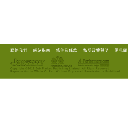
聯絡我們
網站指南
條件及條款
私隱政策聲明
常見問
Copyright ©2013 Job Market Publishing Limited. All Right Reserved.
Reproduction in Whole Or Part Without Expressed Permission is Prohibited.