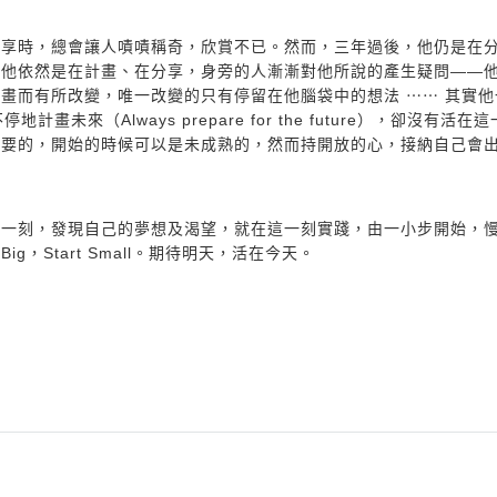
分享時，總會讓人嘖嘖稱奇，欣賞不已。然而，三年過後，他仍是在
，他依然是在計畫、在分享，身旁的人漸漸對他所說的產生疑問——
畫而有所改變，唯一改變的只有停留在他腦袋中的想法 ⋯⋯ 其實他
不停地計畫未來（Always prepare for the future），卻沒有活
重要的，開始的時候可以是未成熟的，然而持開放的心，接納自己會
這一刻，發現自己的夢想及渴望，就在這一刻實踐，由一小步開始，
g，Start Small。期待明天，活在今天。