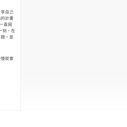
分享自己
他的計畫
一直困
在這一刻，在
出錯，並
慢慢就會