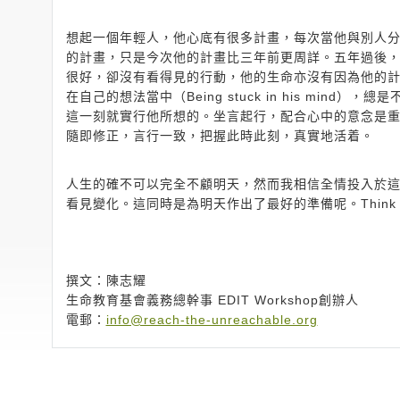
想起一個年輕人，他心底有很多計畫，每次當他與別人
的計畫，只是今次他的計畫比三年前更周詳。五年過後
很好，卻沒有看得見的行動，他的生命亦沒有因為他的計
在自己的想法當中（Being stuck in his mind），總是
這一刻就實行他所想的。坐言起行，配合心中的意念是
隨即修正，言行一致，把握此時此刻，真實地活着。
人生的確不可以完全不顧明天，然而我相信全情投入於
看見變化。這同時是為明天作出了最好的準備呢。Think Bi
撰文：陳志耀
生命教育基會義務總幹事 EDIT Workshop創辦人
電郵：
info@reach-the-unreachable.org