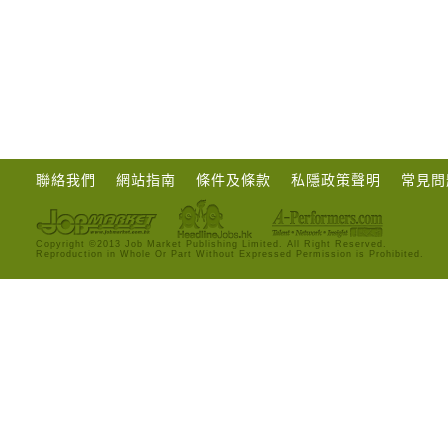
聯絡我們
網站指南
條件及條款
私隱政策聲明
常見問
Copyright ©2013 Job Market Publishing Limited. All Right Reserved.
Reproduction in Whole Or Part Without Expressed Permission is Prohibited.