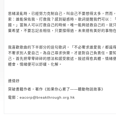
思緒凌亂時，已經努力克制自己，叫自己不要想得太多，然而
索：誰能保佑我、打救我？感到疑惑時，歌詞提醒我們可以：「告
國。」當無人可以打救自己的時候，唯一能夠拯救自己的，就
棄希望，不要忘記去相信，只要撐得過，未來總有美好的事物
我喜歡歌曲的下半部分的這句歌詞，「不必奢求誰愛我 / 都
不奢求別人愛自己，為自己尋求快樂，才是對自己負責任。要
己，首先把零零碎碎的想法和感受敘述，敍述得愈具體，情緒
體會，情緒便可以舒緩、化解。
連倩妤
突破書籍作者，著作《如果你心累了——聽動物說故事》
電郵：
eacorp@breakthrough.org.hk