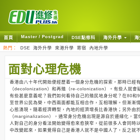
Master / Postgrad
首頁
DSE點修科
海外升學
海
熱門：
DSE
海外升學
來港升學
寄宿
內地升學
面對心理危機
香港由八十年代開始便經歷着一個身分危機的探索，那時已經有很多研究
（decolonization）和再殖（re-colonizatio
有些甚麼意義呢？我們如何看待自己的殖民地身分呢？在80和
至世界公民為榮，中西兩面都能互相合作，互相理解。但漸漸情況開始變化
心態湧現。隨着經濟轉型，內地的經濟增長比香港快；另外由
（marginalization），通常身分危機出現是源自於邊
人對自己的身分看法開始變得愈來愈狹窄，從前很多人會同時
中改變起來，如果覺得自己是香港人就不是中國人了，反之就