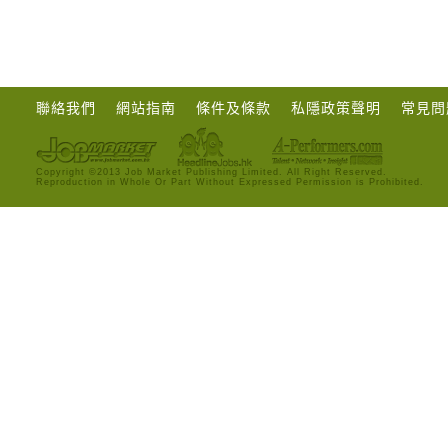
聯絡我們
網站指南
條件及條款
私隱政策聲明
常見問
Copyright ©2013 Job Market Publishing Limited. All Right Reserved.
Reproduction in Whole Or Part Without Expressed Permission is Prohibited.