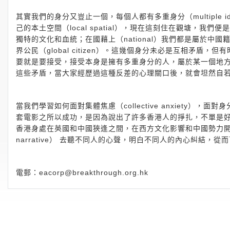
其實我們的身分又豈止一個，每個人都有多重身分（multiple ident
己的本土空間（local spatial），現在這刻住在觀塘，我
獨特的文化和血統；在國藉上（national）我們都是屬於
界公民（global citizen）。這幾個身分未必是互相矛
要就是要接受，接受本身是擁有多重身分的人，屬於某一個地
這些矛盾，當大家經歷過這種反差的心理關口後，就會坦然自
當我們學習如何面對集體焦慮（collective anxiety）
套電影之所以成功，是因為說出了許多香港人的掙扎，不單是
香港身處在英國和中國狹逢之間，在西方文化影響和中國勢力開始滲入
narrative） 去聽不同人的心聲，明白不同人的內心糾結，
電郵：
eacorp@breakthrough.org.hk