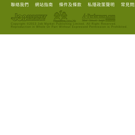
聯絡我們
網站指南
條件及條款
私隱政策聲明
常見問
Copyright ©2013 Job Market Publishing Limited. All Right Reserved.
Reproduction in Whole Or Part Without Expressed Permission is Prohibited.