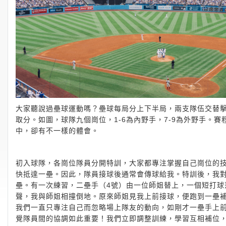
大家聽說過壘球運動嗎？壘球每局分上下半局，兩支隊伍交替
取分。如圖，球隊九個崗位，1-6為內野手，7-9為外野手。
中，卻有不一樣的體會。
初入球隊，各崗位隊員分開特訓，大家都專注掌握自己崗位的
快抵達一壘。因此，隊員接球後通常會傳球給我。特訓後，我
壘。有一次練習，二壘手（4號）由一位師姐替上，一個短打
聲，我與師姐相撞倒地。原來師姐見我上前接球，便跑到一壘
我們一直只專注自己而忽略場上隊友的動向，如剛才一壘手上前
覺隊員間的協調如此重要！我們立即調整訓練，學習互相補