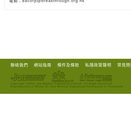
電郵：
eacorp@breakthrough.org.hk
聯絡我們
網站指南
條件及條款
私隱政策聲明
常見問
Copyright ©2013 Job Market Publishing Limited. All Right Reserved.
Reproduction in Whole Or Part Without Expressed Permission is Prohibited.